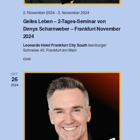
g
i
e
2. November 2024
-
3. November 2024
c
n
Geiles Leben – 2-Tages-Seminar von
h
Denys Scharnweber – Frankfurt November
t
S
2024
e
u
Leonardo Hotel Frankfurt City South
Isenburger
n
Schneise 40, Frankfurt am Main
c
-
€249
h
N
a
e
OKT.
26
v
u
2024
i
n
g
d
a
t
A
i
n
o
s
n