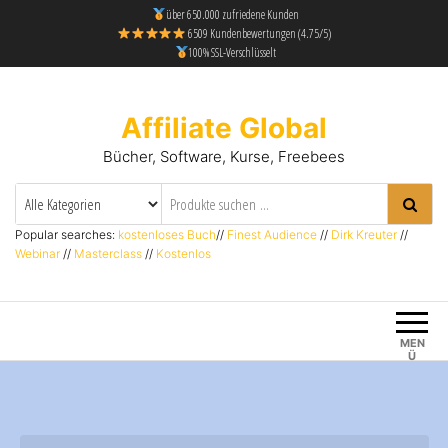
über 650.000 zufriedene Kunden
6509 Kundenbewertungen (4.75/5)
100% SSL-Verschlüsselt
Affiliate Global
Bücher, Software, Kurse, Freebees
Popular searches:
kostenloses Buch
//
Finest Audience
//
Dirk Kreuter
//
Webinar
//
Masterclass
//
Kostenlos
MEN
Ü