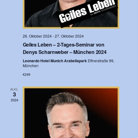
i
c
h
t
26. Oktober 2024
-
27. Oktober 2024
Geiles Leben – 2-Tages-Seminar von
e
Denys Scharnweber – München 2024
n
Leonardo Hotel Munich Arabellapark
Effnerstraße 99,
,
München
€249
N
a
AUG.
3
v
2024
i
g
a