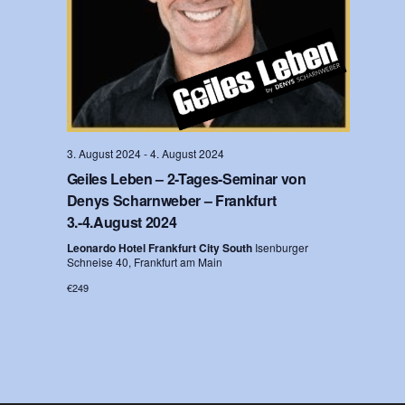
t
i
o
n
3. August 2024
-
4. August 2024
Geiles Leben – 2-Tages-Seminar von
Denys Scharnweber – Frankfurt
3.-4.August 2024
Leonardo Hotel Frankfurt City South
Isenburger
Schneise 40, Frankfurt am Main
€249