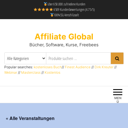
über 650.000 zufriedene Kunden
6509 Kundenbewertungen (4.75/5)
100% SSL-Verschlüsselt
Affiliate Global
Bücher, Software, Kurse, Freebees
Popular searches:
kostenloses Buch
//
Finest Audience
//
Dirk Kreuter
//
Webinar
//
Masterclass
//
Kostenlos
MEN
Ü
« Alle Veranstaltungen