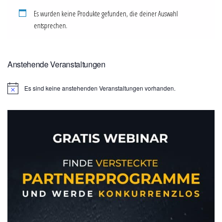
Es wurden keine Produkte gefunden, die deiner Auswahl
entsprechen.
Anstehende Veranstaltungen
Es sind keine anstehenden Veranstaltungen vorhanden.
H
i
n
w
e
i
s