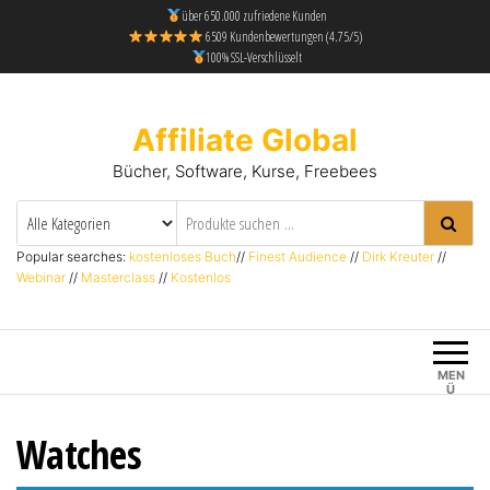
über 650.000 zufriedene Kunden
6509 Kundenbewertungen (4.75/5)
100% SSL-Verschlüsselt
Affiliate Global
Bücher, Software, Kurse, Freebees
Popular searches:
kostenloses Buch
//
Finest Audience
//
Dirk Kreuter
//
Webinar
//
Masterclass
//
Kostenlos
MEN
Ü
Watches