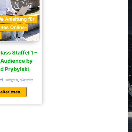
ass Staffel 1 –
tAudience by
d Prybylski
,
,
ook
Instagram
Masterclass
eiterlesen