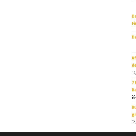
Da
Fi
Da
Af
de
14
7 
Ra
29
Bu
gr
18