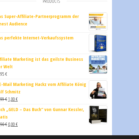
PRODUCTS
s Super-Affiliate-Partnerprogramm der
nest Audience
s perfekte Internet-Verkaufssystem
filiate Marketing ist das geilste Business
r Welt
,95
€
E-Mail Marketing Hackz vom Affiliate König
lf Schmitz
,99
€
1,00
€
ch „GELD – Das Buch“ von Gunnar ​Kessler,
atis
,90
€
0,00
€