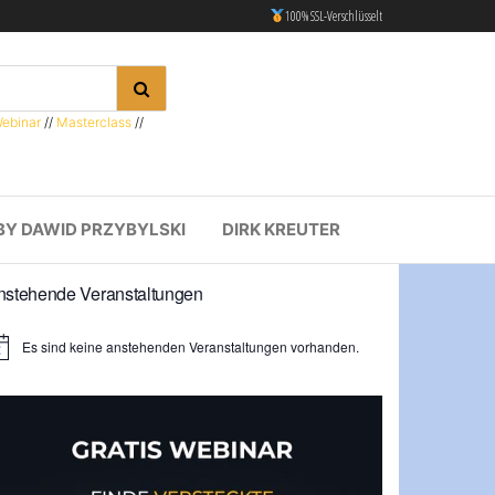
100% SSL-Verschlüsselt
ebinar
//
Masterclass
//
BY DAWID PRZYBYLSKI
DIRK KREUTER
nstehende Veranstaltungen
Es sind keine anstehenden Veranstaltungen vorhanden.