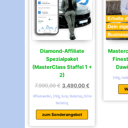
Diamond-Affiliate
Mastercl
Spezialpaket
Fines
(MasterClass Staffel 1 +
Dawi
2)
,
Erfolg
Faceb
7.990,00
€
3.490,00
€
W
,
,
,
,
Affiliate werden
Erfolg
Kurse
Masterclass
Online
Marketing
zum Sonderangebot