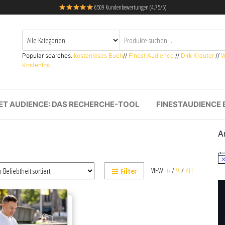
6509 Kundenbewertungen (4.75/5)
Popular searches:
kostenloses Buch
//
Finest Audience
//
Dirk Kreuter
//
W
Kostenlos
ET AUDIENCE: DAS RECHERCHE-TOOL
FINESTAUDIENCE 
A
H
i
VIEW:
6
/
9
/
ALL
Filter
n
w
e
i
s