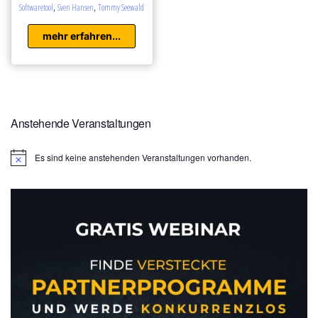
,
,
Softwaretool
Sven Hansen
Tommy Seewald
mehr erfahren...
Anstehende Veranstaltungen
Es sind keine anstehenden Veranstaltungen vorhanden.
H
i
n
w
e
i
s