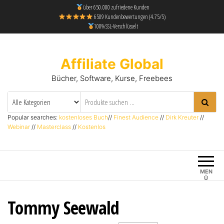
über 650.000 zufriedene Kunden
6509 Kundenbewertungen (4.75/5)
100% SSL-Verschlüsselt
Affiliate Global
Bücher, Software, Kurse, Freebees
Popular searches:
kostenloses Buch
//
Finest Audience
//
Dirk Kreuter
//
Webinar
//
Masterclass
//
Kostenlos
MEN
Ü
Tommy Seewald