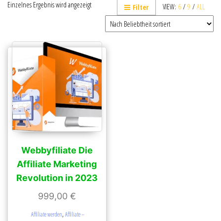
Einzelnes Ergebnis wird angezeigt
VIEW:
6
/
9
/
ALL
Filter
Webbyfiliate Die
Affiliate Marketing
Revolution in 2023
999,00
€
,
Affiliate werden
Affiliate –