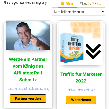
Alle 3 Ergebnisse werden angezeigt
VIEW:
6
/
9
/
ALL
Filter
Werde ein Partner
vom König des
Affilates: Ralf
Traffic für Marketer
Schmitz
2022
,
,
,
Kurse
Partnerschaft
Tools
Veranstaltung
,
Affiliate - Softwaretool
Tools
Partner werden
Weiterlesen