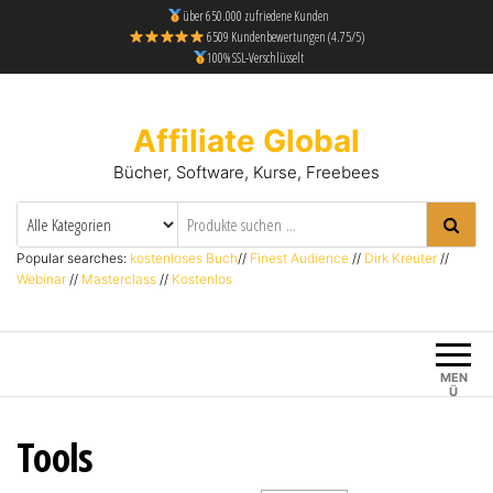
über 650.000 zufriedene Kunden
6509 Kundenbewertungen (4.75/5)
100% SSL-Verschlüsselt
Affiliate Global
Bücher, Software, Kurse, Freebees
Popular searches:
kostenloses Buch
//
Finest Audience
//
Dirk Kreuter
//
Webinar
//
Masterclass
//
Kostenlos
MEN
Ü
Tools