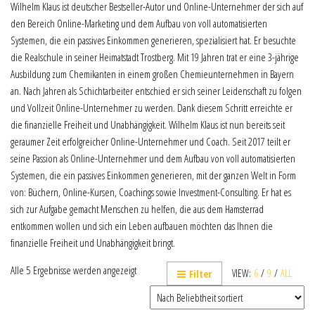
Wilhelm Klaus ist deutscher Bestseller-Autor und Online-Unternehmer der sich auf
den Bereich Online-Marketing und dem Aufbau von voll automatisierten
Systemen, die ein passives Einkommen generieren, spezialisiert hat. Er besuchte
die Realschule in seiner Heimatstadt Trostberg. Mit 19 Jahren trat er eine 3-jährige
Ausbildung zum Chemikanten in einem großen Chemieunternehmen in Bayern
an. Nach Jahren als Schichtarbeiter entschied er sich seiner Leidenschaft zu folgen
und Vollzeit Online-Unternehmer zu werden. Dank diesem Schritt erreichte er
die finanzielle Freiheit und Unabhängigkeit. Wilhelm Klaus ist nun bereits seit
geraumer Zeit erfolgreicher Online-Unternehmer und Coach. Seit 2017 teilt er
seine Passion als Online-Unternehmer und dem Aufbau von voll automatisierten
Systemen, die ein passives Einkommen generieren, mit der ganzen Welt in Form
von: Büchern, Online-Kursen, Coachings sowie Investment-Consulting. Er hat es
sich zur Aufgabe gemacht Menschen zu helfen, die aus dem Hamsterrad
entkommen wollen und sich ein Leben aufbauen möchten das Ihnen die
finanzielle Freiheit und Unabhängigkeit bringt.
Alle 5 Ergebnisse werden angezeigt
VIEW:
6
/
9
/
ALL
Filter