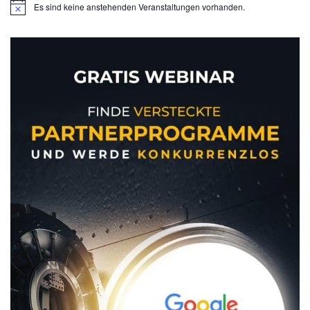
Es sind keine anstehenden Veranstaltungen vorhanden.
H
i
n
w
e
i
s