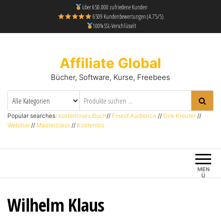
über 650.000 zufriedene Kunden
6509 Kundenbewertungen (4.75/5)
100% SSL-Verschlüsselt
Affiliate Global
Bücher, Software, Kurse, Freebees
Popular searches:
kostenloses Buch
//
Finest Audience
//
Dirk Kreuter
//
Webinar
//
Masterclass
//
Kostenlos
MEN
Ü
Wilhelm Klaus