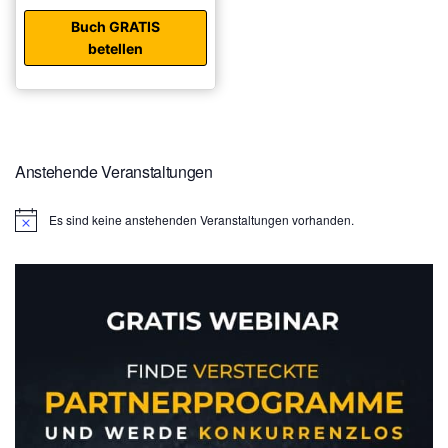
Buch GRATIS
betellen
Anstehende Veranstaltungen
Es sind keine anstehenden Veranstaltungen vorhanden.
H
i
n
w
e
i
s