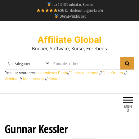
über 650.000 zufriedene Kunden
6509 Kundenbewertungen (4.75/5)
100% SSL-Verschlüsselt
Affiliate Global
Bücher, Software, Kurse, Freebees
Popular searches:
kostenloses Buch
//
Finest Audience
//
Dirk Kreuter
//
Webinar
//
Masterclass
//
Kostenlos
MEN
Ü
Gunnar Kessler