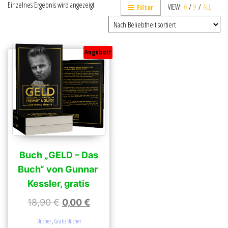
Einzelnes Ergebnis wird angezeigt
VIEW:
6
/
9
/
ALL
Filter
Angebot!
Buch „GELD – Das
Buch“ von Gunnar ​
Kessler, gratis
18,90
€
0,00
€
,
Bücher
Gratis Bücher